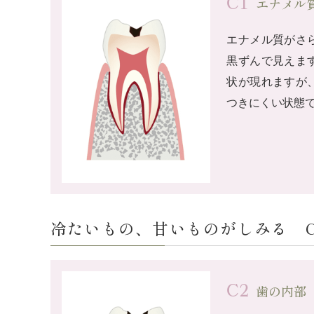
C1
エナメル
エナメル質がさ
黒ずんで見えま
状が現れますが
つきにくい状態
冷たいもの、甘いものがしみる C
C2
歯の内部