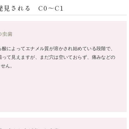
見される C0～C1
の虫歯
る酸によってエナメル質が溶かされ始めている段階で、
濁って見えますが、まだ穴は空いておらず、痛みなどの
ません。